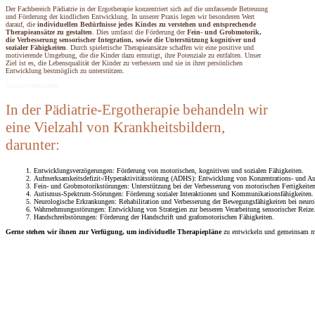
Der Fachbereich Pädiatrie in der Ergotherapie konzentriert sich auf die umfassende Betreuung
und Förderung der kindlichen Entwicklung. In unserer Praxis legen wir besonderen Wert
darauf, die
individuellen Bedürfnisse jedes Kindes zu verstehen und entsprechende
Therapieansätze zu gestalten
. Dies umfasst die Förderung der
Fein- und Grobmotorik,
die Verbesserung sensorischer Integration, sowie die Unterstützung kognitiver und
sozialer Fähigkeiten
. Durch spielerische Therapieansätze schaffen wir eine positive und
motivierende Umgebung, die die Kinder dazu ermutigt, ihre Potenziale zu entfalten. Unser
Ziel ist es, die Lebensqualität der Kinder zu verbessern und sie in ihrer persönlichen
Entwicklung bestmöglich zu unterstützen.
Termin vereinbaren
In der Pädiatrie-Ergotherapie behandeln wir
eine Vielzahl von Krankheitsbildern,
darunter:
Entwicklungsverzögerungen: Förderung von motorischen, kognitiven und sozialen Fähigkeiten.
Aufmerksamkeitsdefizit-/Hyperaktivitätsstörung (ADHS): Entwicklung von Konzentrations- und Au
Fein- und Grobmotorikstörungen: Unterstützung bei der Verbesserung von motorischen Fertigkeiten
Autismus-Spektrum-Störungen: Förderung sozialer Interaktionen und Kommunikationsfähigkeiten.
Neurologische Erkrankungen: Rehabilitation und Verbesserung der Bewegungsfähigkeiten bei neuro
Wahrnehmungsstörungen: Entwicklung von Strategien zur besseren Verarbeitung sensorischer Reize
Handschreibstörungen: Förderung der Handschrift und grafomotorischen Fähigkeiten.
Gerne stehen wir ihnen zur Verfügung, um individuelle Therapiepläne
zu entwickeln und gemeinsam mit