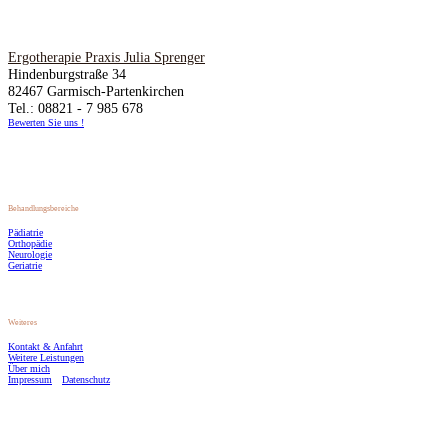
Ergotherapie Praxis Julia Sprenger
Hindenburgstraße 34
82467 Garmisch-Partenkirchen
Tel.: 08821 - 7 985 678
Bewerten Sie uns !
Behandlungsbereiche
Pädiatrie
Orthopädie
Neurologie
Geriatrie
Weiteres
Kontakt & Anfahrt
Weitere Leistungen
Über mich
Impressum
Datenschutz