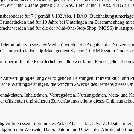
en, etc.) und 6 Jahre gemäß § 257 Abs. 1 Nr. 2 und 3, Abs. 4 HGB (Ha
 insbesondere für 7 J gemäß § 132 Abs. 1 BAO (Buchhaltungsunterlage
Grundstücken und für 10 Jahre bei Unterlagen im Zusammenhang mit e
 erbracht werden und für die der Mini-One-Stop-Shop (MOSS) in Ansp
 Telefon oder via sozialer Medien) werden die Angaben des Nutzers zu
m Customer-Relationship-Management System („CRM System“) oder verg
ir überprüfen die Erforderlichkeit alle zwei Jahre; Ferner gelten die ge
urverfügungstellung der folgenden Leistungen: Infrastruktur- und Pla
nische Wartungsleistungen, die wir zum Zwecke des Betriebs dieses Onl
 Kontaktdaten, Inhaltsdaten, Vertragsdaten, Nutzungsdaten, Meta- und
iner effizienten und sicheren Zurverfügungstellung dieses Onlineangeb
igten Interessen im Sinne des Art. 6 Abs. 1 lit. f. DSGVO Daten über j
 abgerufenen Webseite, Datei, Datum und Uhrzeit des Abrufs, übertra