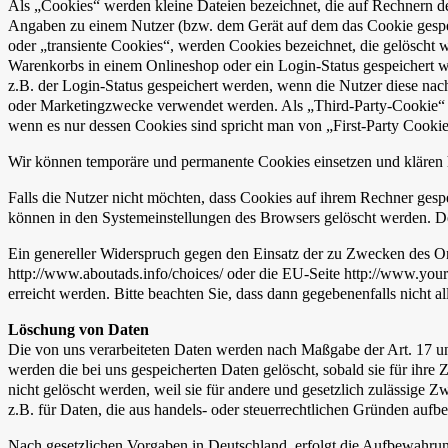
Als „Cookies“ werden kleine Dateien bezeichnet, die auf Rechnern d
Angaben zu einem Nutzer (bzw. dem Gerät auf dem das Cookie gespei
oder „transiente Cookies“, werden Cookies bezeichnet, die gelöscht 
Warenkorbs in einem Onlineshop oder ein Login-Status gespeichert w
z.B. der Login-Status gespeichert werden, wenn die Nutzer diese na
oder Marketingzwecke verwendet werden. Als „Third-Party-Cookie“ we
wenn es nur dessen Cookies sind spricht man von „First-Party Cookie
Wir können temporäre und permanente Cookies einsetzen und klären 
Falls die Nutzer nicht möchten, dass Cookies auf ihrem Rechner gesp
können in den Systemeinstellungen des Browsers gelöscht werden. D
Ein genereller Widerspruch gegen den Einsatz der zu Zwecken des Onl
http://www.aboutads.info/choices/ oder die EU-Seite http://www.you
erreicht werden. Bitte beachten Sie, dass dann gegebenenfalls nicht 
Löschung von Daten
Die von uns verarbeiteten Daten werden nach Maßgabe der Art. 17 u
werden die bei uns gespeicherten Daten gelöscht, sobald sie für ihr
nicht gelöscht werden, weil sie für andere und gesetzlich zulässige Z
z.B. für Daten, die aus handels- oder steuerrechtlichen Gründen auf
Nach gesetzlichen Vorgaben in Deutschland, erfolgt die Aufbewahru