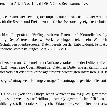
en, dient Art. 6 Abs. 1 lit. d DSGVO als Rechtsgrundlage.
 des Stands der Technik, der Implementierungskosten und der Art, d
os für die Rechte und Freiheiten natürlicher Personen, geeignete tec
keit, Integrität und Verfügbarkeit von Daten durch Kontrolle des phys
nnung. Des Weiteren haben wir Verfahren eingerichtet, die eine Wahr
n Schutz personenbezogener Daten bereits bei der Entwicklung, bzw. 
eundliche Voreinstellungen (Art. 25 DSGVO).
ersonen und Unternehmen (Auftragsverarbeitern oder Dritten) offenbar
s (z.B. wenn eine Übermittlung der Daten an Dritte, wie an Zahlungsdie
g dies vorsieht oder auf Grundlage unserer berechtigten Interessen (z.B.
s sog. „Auftragsverarbeitungsvertrages“ beauftragen, geschieht dies 
en Union (EU) oder des Europäischen Wirtschaftsraums (EWR)) verarbe
 dies nur, wenn es zur Erfüllung unserer (vor)vertraglichen Pflichten, 
ltlich gesetzlicher oder vertraglicher Erlaubnisse, verarbeiten oder la