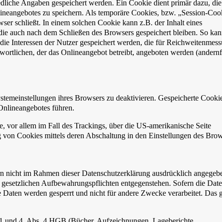
dliche Angaben gespeichert werden. Ein Cookie dient primär dazu, die
ineangebotes zu speichern. Als temporäre Cookies, bzw. „Session-Coo
er schließt. In einem solchen Cookie kann z.B. der Inhalt eines
die auch nach dem Schließen des Browsers gespeichert bleiben. So ka
ie Interessen der Nutzer gespeichert werden, die für Reichweitenmes
rtlichen, der das Onlineangebot betreibt, angeboten werden (andernfa
stemeinstellungen ihres Browsers zu deaktivieren. Gespeicherte Cooki
Onlineangebotes führen.
, vor allem im Fall des Trackings, über die US-amerikanische Seite
g von Cookies mittels deren Abschaltung in den Einstellungen des Bro
rn nicht im Rahmen dieser Datenschutzerklärung ausdrücklich angegeb
e gesetzlichen Aufbewahrungspflichten entgegenstehen. Sofern die Dat
e Daten werden gesperrt und nicht für andere Zwecke verarbeitet. Das g
 1 und 4, Abs. 4 HGB (Bücher, Aufzeichnungen, Lageberichte,