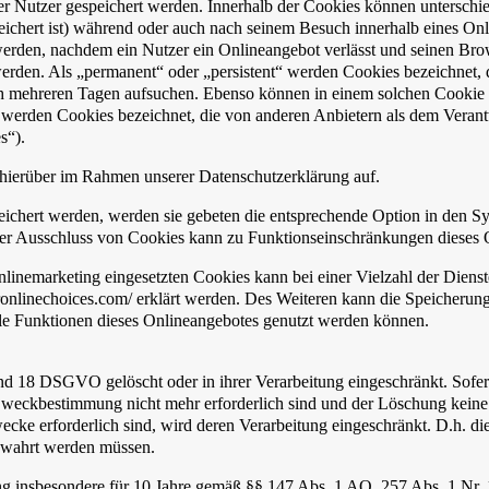
er Nutzer gespeichert werden. Innerhalb der Cookies können unterschie
chert ist) während oder auch nach seinem Besuch innerhalb eines Onl
werden, nachdem ein Nutzer ein Onlineangebot verlässt und seinen Brows
erden. Als „permanent“ oder „persistent“ werden Cookies bezeichnet, 
ch mehreren Tagen aufsuchen. Ebenso können in einem solchen Cookie d
rden Cookies bezeichnet, die von anderen Anbietern als dem Verantwo
s“).
hierüber im Rahmen unserer Datenschutzerklärung auf.
eichert werden, werden sie gebeten die entsprechende Option in den Sy
er Ausschluss von Cookies kann zu Funktionseinschränkungen dieses 
inemarketing eingesetzten Cookies kann bei einer Vielzahl der Dienste
ronlinechoices.com/ erklärt werden. Des Weiteren kann die Speicherun
alle Funktionen dieses Onlineangebotes genutzt werden können.
nd 18 DSGVO gelöscht oder in ihrer Verarbeitung eingeschränkt. Sofe
e Zweckbestimmung nicht mehr erforderlich sind und der Löschung kein
wecke erforderlich sind, wird deren Verarbeitung eingeschränkt. D.h. di
bewahrt werden müssen.
ng insbesondere für 10 Jahre gemäß §§ 147 Abs. 1 AO, 257 Abs. 1 Nr.